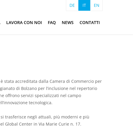
DE
IT
EN
A
LAVORA CON NOI
FAQ
NEWS
CONTATTI
 è stata accreditata dalla Camera di Commercio per
tigianato di Bolzano per l’inclusione nel repertorio
he offrono servizi specializzati nel campo
ell’innovazione tecnologica.
si trasferisce negli attuali, più moderni e più
del Global Center in Via Marie Curie n. 17.