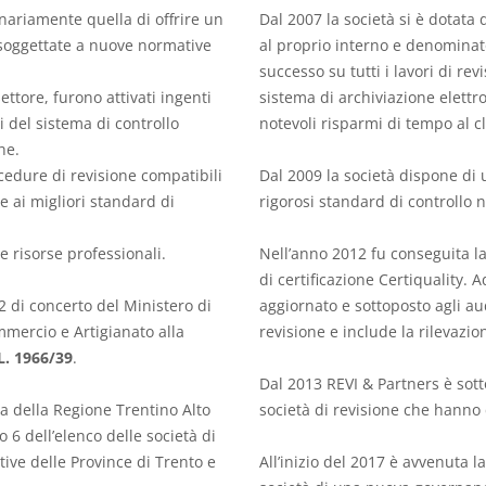
inariamente quella di offrire un
Dal 2007 la società si è dotata
ssoggettate a nuove normative
al proprio interno e denominato
successo su tutti i lavori di rev
ettore, furono attivati ingenti
sistema di archiviazione elettr
i del sistema di controllo
notevoli risparmi di tempo al cl
he.
cedure di revisione compatibili
Dal 2009 la società dispone di
ne ai migliori standard di
rigorosi standard di controllo ne
e risorse professionali.
Nell’anno 2012 fu conseguita la
di certificazione Certiquality. 
2 di concerto del Ministero di
aggiornato e sottoposto agli aud
ommercio e Artigianato alla
revisione e include la rilevazi
 L. 1966/39
.
Dal 2013 REVI & Partners è sott
ta della Regione Trentino Alto
società di revisione che hanno cl
o 6 dell’elenco delle società di
tive delle Province di Trento e
All’inizio del 2017 è avvenuta l