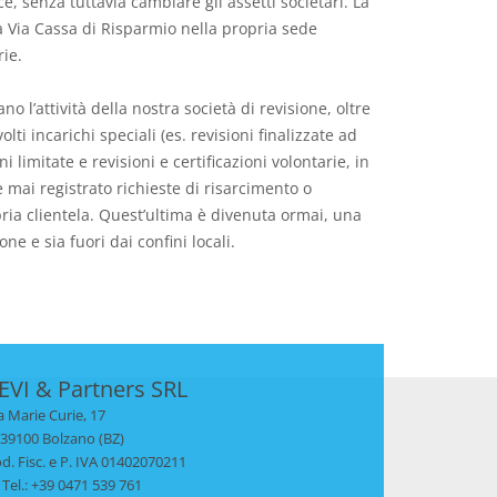
, senza tuttavia cambiare gli assetti societari. La
da Via Cassa di Risparmio nella propria sede
ie.
o l’attività della nostra società di revisione, oltre
volti incarichi speciali (es. revisioni finalizzate ad
ni limitate e revisioni e certificazioni volontarie, in
mai registrato richieste di risarcimento o
pria clientela. Quest’ultima è divenuta ormai, una
one e sia fuori dai confini locali.
EVI & Partners SRL
a Marie Curie, 17
- 39100 Bolzano (BZ)
d. Fisc. e P. IVA 01402070211
Tel.: +39 0471 539 761