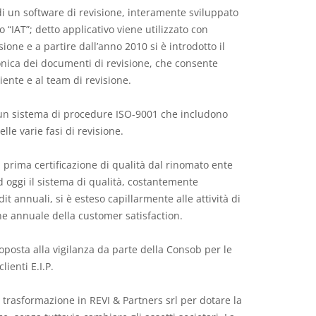
 di un software di revisione, interamente sviluppato
 “IAT”; detto applicativo viene utilizzato con
isione e a partire dall’anno 2010 si è introdotto il
onica dei documenti di revisione, che consente
iente e al team di revisione.
 un sistema di procedure ISO-9001 che includono
lle varie fasi di revisione.
 prima certificazione di qualità dal rinomato ente
Ad oggi il sistema di qualità, costantemente
it annuali, si è esteso capillarmente alle attività di
one annuale della customer satisfaction.
oposta alla vigilanza da parte della Consob per le
ienti E.I.P.
a trasformazione in REVI & Partners srl per dotare la