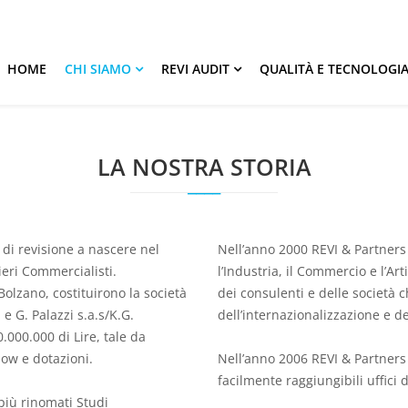
HOME
CHI SIAMO
REVI AUDIT
QUALITÀ E TECNOLOGI
LA NOSTRA STORIA
à di revisione a nascere nel
Nell’anno 2000 REVI & Partners
ieri Commercialisti.
l’Industria, il Commercio e l’Ar
 Bolzano, costituirono la società
dei consulenti e delle società c
 e G. Palazzi s.a.s/K.G.
dell’internazionalizzazione e d
.000.000 di Lire, tale da
how e dotazioni.
Nell’anno 2006 REVI & Partners 
facilmente raggiungibili uffici 
 più rinomati Studi