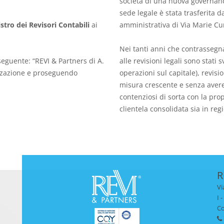
società di una nuova governance
sede legale è stata trasferita 
stro dei Revisori Contabili
ai
amministrativa di Via Marie Cur
Nei tanti anni che contrassegnan
seguente: “REVI & Partners di A.
alle revisioni legali sono stati s
zzazione e proseguendo
operazioni sul capitale), revisio
misura crescente e senza avere 
contenziosi di sorta con la pro
clientela consolidata sia in regi
R
Vi
I 
Co