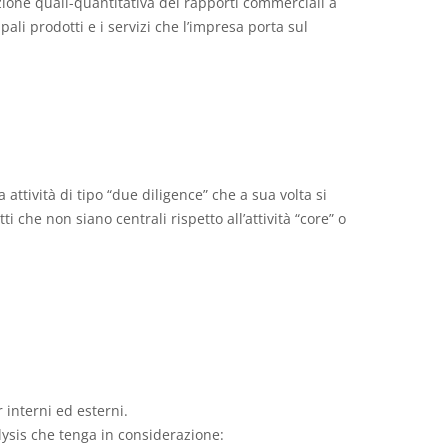
ione quali-quantitativa dei rapporti commerciali a
pali prodotti e i servizi che l’impresa porta sul
ttività di tipo “due diligence” che a sua volta si
i che non siano centrali rispetto all’attività “core” o
r interni ed esterni.
ysis che tenga in considerazione: