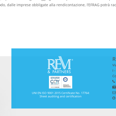
do, dalle imprese obbligate alla rendicontazione, l’EFRAG potrà racco
R
Vi
I 
Co
UNI EN ISO 9001 2015 Certificate No. 17764:
Sheet auditing and certification