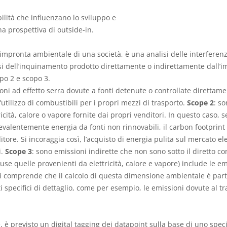
ibilità che influenzano lo sviluppo e
a prospettiva di outside-in.
l’impronta ambientale di una società, è una analisi delle interferenz
isi dell’inquinamento prodotto direttamente o indirettamente dall’i
opo 2 e scopo 3.
ioni ad effetto serra dovute a fonti detenute o controllate diretta
utilizzo di combustibili per i propri mezzi di trasporto.
Scope 2
: s
tricità, calore o vapore fornite dai propri venditori. In questo caso
evalentemente energia da fonti non rinnovabili, il carbon footprint 
ore. Si incoraggia così, l’acquisto di energia pulita sul mercato elett
i.
Scope 3
: sono emissioni indirette che non sono sotto il diretto
cluse quelle provenienti da elettricità, calore e vapore) include le e
. Si comprende che il calcolo di questa dimensione ambientale è pa
ti specifici di dettaglio, come per esempio, le emissioni dovute al t
 è previsto un digital tagging dei datapoint sulla base di uno spec