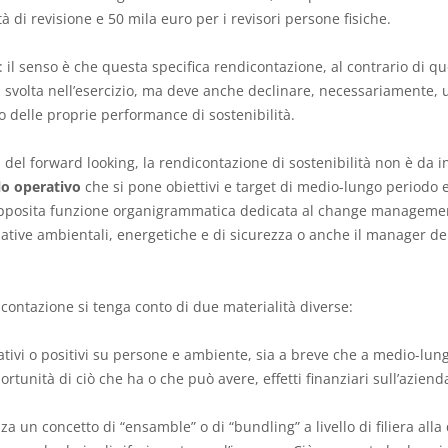
tà di revisione e 50 mila euro per i revisori persone fisiche.
: il senso è che questa specifica rendicontazione, al contrario di que
tà svolta nell’esercizio, ma deve anche declinare, necessariamente, un
 delle proprie performance di sostenibilità.
ia del forward looking, la rendicontazione di sostenibilità non è d
o operativo
che si pone obiettivi e target di medio-lungo periodo
apposita funzione organigrammatica dedicata al change management
ative ambientali, energetiche e di sicurezza o anche il manager del
icontazione si tenga conto di due materialità diverse:
egativi o positivi su persone e ambiente, sia a breve che a medio-lun
ortunità di ciò che ha o che può avere, effetti finanziari sull’aziend
za un concetto di “ensamble” o di “bundling” a livello di filiera alla