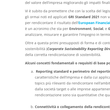
del valore dell’impresa migliorando gli impatti finali
Vi è subito da premettere che con la scelta del legis
gli ormai noti ed applicati
GRI Standard 2021
non va
per rendicontare il risultato dell’
European Financia
è un acronimo che sta per
Environment
,
Social
, e
analizzare, misurare e garantire l'impegno in termin
Oltre a questa primi presupposti di forma e di conte
sostenibilità (
Corporate Sustainability Reporting Dir
della corretta rendicontazione di sostenibilità.
Alcuni concetti fondamentali o requisiti di base p
Reporting standard e perimetro del reporti
caratteristiche dell’impresa e dalla cui appli
topics più rilevanti da rendicontare nell’ambi
dalla società target o alle imprese appartenen
rendicontazione sono sia quantitative che quali
Connettività o collegamento della rendiconta