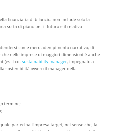
lla finanziaria di bilancio, non include solo la
a sorta di piano per il futuro e il relativo
a intendersi come mero adempimento narrativo; di
 e che nelle imprese di maggiori dimensioni è anche
 (es il cd.
sustainability manager
, impegnato a
la sostenibilità ovvero il manager della
go termine;
a;
 quale partecipa l’impresa target, nel senso che, la