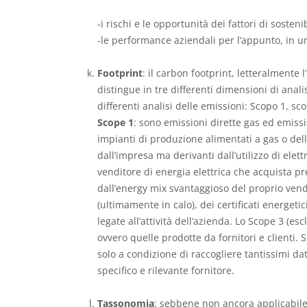
-i rischi e le opportunità dei fattori di sosten
-le performance aziendali per l’appunto, in un
Footprint
: il carbon footprint, letteralmente 
distingue in tre differenti dimensioni di anal
differenti analisi delle emissioni: Scopo 1, sc
Scope 1
: sono emissioni dirette gas ed emiss
impianti di produzione alimentati a gas o dell’
dall’impresa ma derivanti dall’utilizzo di elet
venditore di energia elettrica che acquista pr
dall’energy mix svantaggioso del proprio vendit
(ultimamente in calo), dei certificati energetic
legate all’attività dell’azienda. Lo Scope 3 (es
ovvero quelle prodotte da fornitori e clienti
solo a condizione di raccogliere tantissimi da
specifico e rilevante fornitore.
Tassonomia
: sebbene non ancora applicabile,