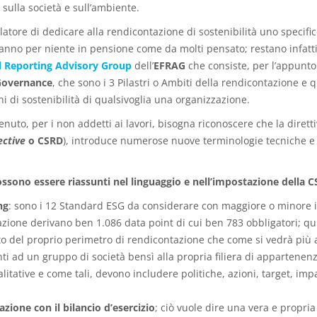
 sulla società e sull’ambiente.
latore di dedicare alla rendicontazione di sostenibilità uno specifico
nno per niente in pensione come da molti pensato; restano infatti
l Reporting Advisory Group
dell’
EFRAG
che consiste, per l’appunt
Governance
, che sono i 3 Pilastri o Ambiti della rendicontazione e 
i di sostenibilità di qualsivoglia una organizzazione.
nuto, per i non addetti ai lavori, bisogna riconoscere che la dirett
ective
o CSRD
), introduce numerose nuove terminologie tecniche e si
ossono essere riassunti nel linguaggio e nell’impostazione della 
ng
: sono i 12 Standard ESG da considerare con maggiore o minore i
cazione derivano ben 1.086 data point di cui ben 783 obbligatori; qu
to del proprio perimetro di rendicontazione che come si vedrà più av
ti ad un gruppo di società bensì alla propria filiera di appartenenz
tative e come tali, devono includere politiche, azioni, target, impat
zione con il bilancio d’esercizio
; ciò vuole dire una vera e propria