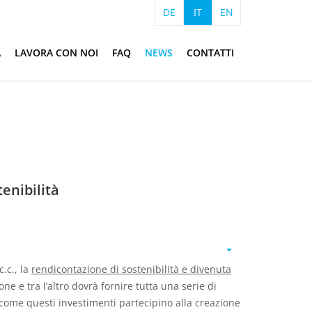
DE
IT
EN
A
LAVORA CON NOI
FAQ
NEWS
CONTATTI
tenibilità
c.c., la
rendicontazione di sostenibilità e divenuta
e e tra l’altro dovrà fornire tutta una serie di
 come questi investimenti partecipino alla creazione