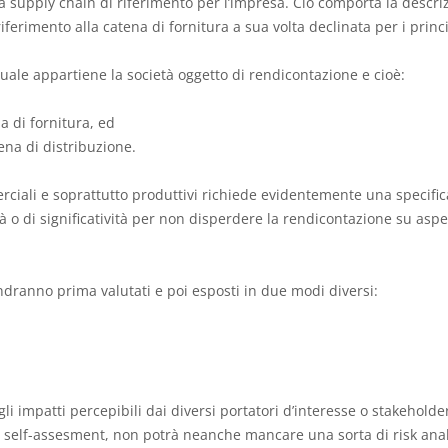
supply chain di riferimento per l’impresa. Ciò comporta la descriz
iferimento alla catena di fornitura a sua volta declinata per i princi
 quale appartiene la società oggetto di rendicontazione e cioè:
na di fornitura, ed
tena di distribuzione.
ali e soprattutto produttivi richiede evidentemente una specifica a
à o di significatività per non disperdere la rendicontazione su aspett
andranno prima valutati e poi esposti in due modi diversi:
gli impatti percepibili dai diversi portatori d’interesse o stakeholde
 self-assesment, non potrà neanche mancare una sorta di risk anal