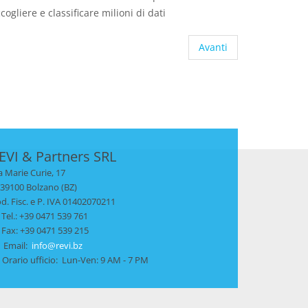
gliere e classificare milioni di dati
Avanti
EVI & Partners SRL
a Marie Curie, 17
- 39100 Bolzano (BZ)
d. Fisc. e P. IVA 01402070211
Tel.: +39 0471 539 761
Fax: +39 0471 539 215
Email:
info@revi.bz
Orario ufficio: Lun-Ven: 9 AM - 7 PM