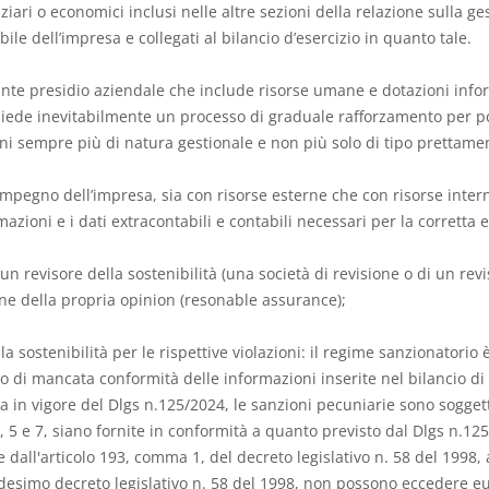
anziari o economici inclusi nelle altre sezioni della relazione sulla 
bile dell’impresa e collegati al bilancio d’esercizio in quanto tale.
nte presidio aziendale che include risorse umane e dotazioni infor
chiede inevitabilmente un processo di graduale rafforzamento per po
ni sempre più di natura gestionale e non più solo di tipo prettame
impegno dell’impresa, sia con risorse esterne che con risorse interne
azioni e i dati extracontabili e contabili necessari per la corretta 
un revisore della sostenibilità (una società di revisione o di un rev
ne della propria opinion (resonable assurance);
la sostenibilità per le rispettive violazioni: il regime sanzionatorio
so di mancata conformità delle informazioni inserite nel bilancio di 
ata in vigore del Dlgs n.125/2024, le sanzioni pecuniarie sono sogget
 4, 5 e 7, siano fornite in conformità a quanto previsto dal Dlgs n.1
dall'articolo 193, comma 1, del decreto legislativo n. 58 del 1998, a
esimo decreto legislativo n. 58 del 1998, non possono eccedere euro