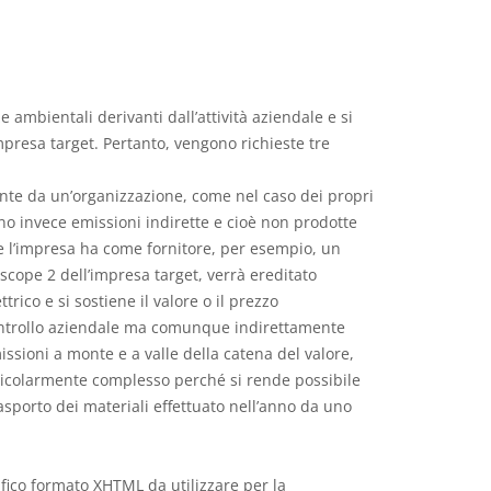
e ambientali derivanti dall’attività aziendale e si
mpresa target. Pertanto, vengono richieste tre
mente da un’organizzazione, come nel caso dei propri
ono invece emissioni indirette e cioè non prodotte
, se l’impresa ha come fornitore, per esempio, un
scope 2 dell’impresa target, verrà ereditato
rico e si sostiene il valore o il prezzo
 controllo aziendale ma comunque indirettamente
missioni a monte e a valle della catena del valore,
rticolarmente complesso perché si rende possibile
rasporto dei materiali effettuato nell’anno da uno
ifico formato XHTML da utilizzare per la