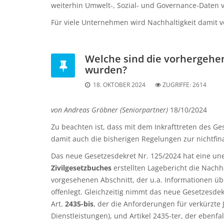
weiterhin Umwelt-, Sozial- und Governance-Daten 
Für viele Unternehmen wird Nachhaltigkeit damit v
Welche sind die vorhergehen
wurden?
18. OKTOBER 2024
ZUGRIFFE:
2614
von Andreas Gröbner (Seniorpartner)
18/10/2024
Zu beachten ist, dass mit dem Inkrafttreten des G
damit auch die bisherigen Regelungen zur nichtfina
Das neue Gesetzesdekret Nr. 125/2024 hat eine un
Zivilgesetzbuches
erstellten Lagebericht die Nachh
vorgesehenen Abschnitt, der u.a. Informationen ü
offenlegt. Gleichzeitig nimmt das neue Gesetzesde
Art.
2435-bis
, der die Anforderungen für verkürzte
Dienstleistungen), und Artikel 2435-ter, der ebenf