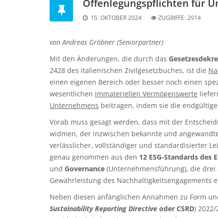
Offenlegungspflichten für U
15. OKTOBER 2024
ZUGRIFFE:
2914
von Andreas Gröbner (Seniorpartner)
Mit den Änderungen, die durch das
Gesetzesdekre
2428 des italienischen Zivilgesetzbuches, ist die
Na
einen eigenen Bereich oder besser noch einen spe
wesentlichen
immateriellen Vermögenswerte
liefer
Unternehmens
beitragen, indem sie die endgültig
Vorab muss gesagt werden, dass mit der Entscheid
widmen, der inzwischen bekannte und angewandt
verlässlicher, vollständiger und standardisierter L
genau genommen aus den
12 ESG-Standards
des 
und
Governance
(Unternehmensführung), die drei S
Gewährleistung des Nachhaltigkeitsengagements 
Neben diesen anfänglichen Annahmen zu Form und In
Sustainability Reporting Directive
oder CSRD
) 2022