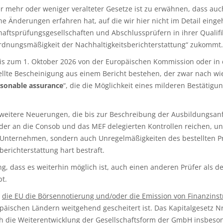
 mehr oder weniger veralteter Gesetze ist zu erwähnen, dass auc
he Änderungen erfahren hat, auf die wir hier nicht im Detail eing
aftsprüfungsgesellschaften und Abschlussprüfern in ihrer Qualifik
Ordnungsmäßigkeit der Nachhaltigkeitsberichterstattung“ zukommt.
is zum 1. Oktober 2026 von der Europäischen Kommission oder in
ellte Bescheinigung aus einem Bericht bestehen, der zwar nach wie
asonable assurance
“, die die Möglichkeit eines milderen Bestätig
e weitere Neuerungen, die bis zur Beschreibung der Ausbildungsan
 der an die Consob und das MEF delegierten Kontrollen reichen, u
 Unternehmen, sondern auch Unregelmäßigkeiten des bestellten Pr
erichterstattung hart bestraft.
g, dass es weiterhin möglich ist, auch einen anderen Prüfer als 
t.
s
die EU die Börsennotierung und/oder die Emission von Finanzin
päischen Ländern weitgehend gescheitert ist. Das Kapitalgesetz N
h die
Weiterentwicklung der Gesellschaftsform der GmbH
insbesond