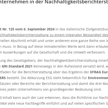
nternehmen in der Nachhaltigkeitsberichters
t Nr. 125 vom 6. September 2024
in das italienische Zivilgesetzb
chhaltigkeitsberichterstattung zu einem integralen Bestandteil de
ziellen Abschnitt erhält und unter anderem eine ganze Reihe von
n muss. In Bezug auf diese immateriellen Werte wird dann erläuter
en Auswirkungen auf die Gesellschaft und die Umwelt verbessern.
ung des Gesetzgebers, der Nachhaltigkeitsberichterstattung inne
e
GRI-Standard 2021
keineswegs in den Ruhestand versetzt wird, wi
eitfaden für die Berichterstattung über das Ergebnis der
EFRAG Eur
ESRS
besteht. Die Abkürzung ESG steht bekanntlich für
Environmen
äulen oder Bereiche der Berichterstattung und damit die drei Ma
eines jeden Unternehmens von grundlegender Bedeutung sind.
halt kann auch der Laie erkennen, dass die Richtlinie zur Nachha
/2464 viele neue Fachbegriffe einführt und auf vielen spezifisc