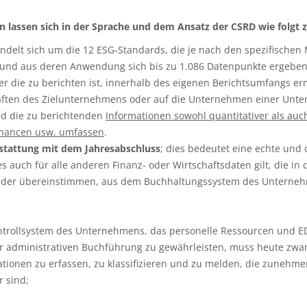
 lassen sich in der Sprache und dem Ansatz der CSRD wie folgt
andelt sich um die 12 ESG-Standards, die je nach den spezifisc
ind und aus deren Anwendung sich bis zu 1.086 Datenpunkte ergebe
ber die zu berichten ist, innerhalb des eigenen Berichtsumfangs er
chaften des Zielunternehmens oder auf die Unternehmen einer Unt
sind die zu berichtenden
Informationen sowohl quantitativer als auch
Chancen usw. umfassen
.
stattung mit dem Jahresabschluss
; dies bedeutet eine echte un
es auch für alle anderen Finanz- oder Wirtschaftsdaten gilt, die i
nander übereinstimmen, aus dem Buchhaltungssystem des Unterneh
ontrollsystem des Unternehmens, das personelle Ressourcen und E
 administrativen Buchführung zu gewährleisten, muss heute zwan
mationen zu erfassen, zu klassifizieren und zu melden, die zune
r sind;