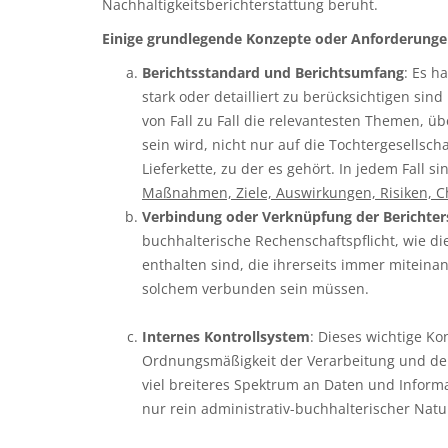
Nachhaltigkeitsberichterstattung beruht.
Einige grundlegende Konzepte oder Anforderungen
Berichtsstandard und Berichtsumfang
: Es h
stark oder detailliert zu berücksichtigen s
von Fall zu Fall die relevantesten Themen, ü
sein wird, nicht nur auf die Tochtergesells
Lieferkette, zu der es gehört. In jedem Fall 
Maßnahmen, Ziele, Auswirkungen, Risiken, 
Verbindung oder Verknüpfung der Berichter
buchhalterische Rechenschaftspflicht, wie di
enthalten sind, die ihrerseits immer mitei
solchem verbunden sein müssen.
Internes Kontrollsystem
: Dieses wichtige K
Ordnungsmäßigkeit der Verarbeitung und der
viel breiteres Spektrum an Daten und Infor
nur rein administrativ-buchhalterischer Natu