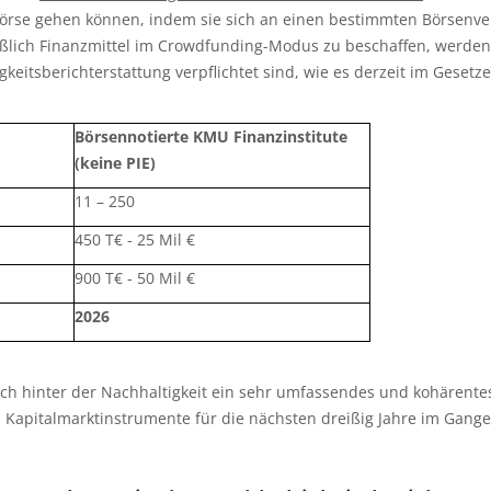
örse gehen können, indem sie sich an einen bestimmten Börsenvert
hließlich Finanzmittel im Crowdfunding-Modus zu beschaffen, werde
gkeitsberichterstattung verpflichtet sind, wie es derzeit im Geset
Börsennotierte KMU Finanzinstitute
(keine PIE)
11 – 250
450 T€ - 25 Mil €
900 T€ - 50 Mil €
2026
sich hinter der Nachhaltigkeit ein sehr umfassendes und kohärentes 
apitalmarktinstrumente für die nächsten dreißig Jahre im Gange