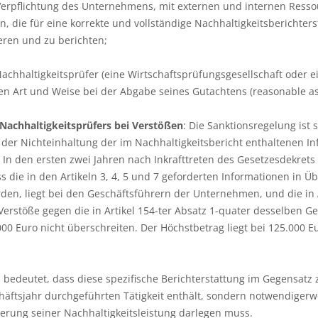
e Verpflichtung des Unternehmens, mit externen und internen Resso
 die für eine korrekte und vollständige Nachhaltigkeitsberichterst
eren und zu berichten;
chhaltigkeitsprüfer (eine Wirtschaftsprüfungsgesellschaft oder ei
n Art und Weise bei der Abgabe seines Gutachtens (reasonable as
Nachhaltigkeitsprüfers
bei Verstößen
: Die Sanktionsregelung ist 
e der Nichteinhaltung der im Nachhaltigkeitsbericht enthaltenen I
 In den ersten zwei Jahren nach Inkrafttreten des Gesetzesdekrets
s die in den Artikeln 3, 4, 5 und 7 geforderten Informationen i
rden, liegt bei den Geschäftsführern der Unternehmen, und die in 
rstöße gegen die in Artikel 154-ter Absatz 1-quater desselben Ge
0 Euro nicht überschreiten. Der Höchstbetrag liegt bei 125.000 Eu
s bedeutet, dass diese spezifische Berichterstattung im Gegensatz 
ftsjahr durchgeführten Tätigkeit enthält, sondern notwendigerwei
erung seiner Nachhaltigkeitsleistung darlegen muss.