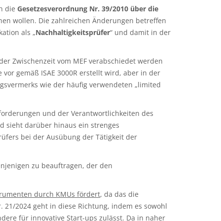
h die
Gesetzesverordnung Nr. 39/2010 über die
ehen wollen. Die zahlreichen Änderungen betreffen
ation als „
Nachhaltigkeitsprüfer
“ und damit in der
 der Zwischenzeit vom MEF verabschiedet werden
 vor gemäß ISAE 3000R erstellt wird, aber in der
ungsvermerks wie der häufig verwendeten „limited
forderungen und der Verantwortlichkeiten des
nd sieht darüber hinaus ein strenges
üfers bei der Ausübung der Tätigkeit der
denjenigen zu beauftragen, der den
strumenten durch KMUs fördert
, da das die
r. 21/2024 geht in diese Richtung, indem es sowohl
ere für innovative Start-ups zulässt. Da in naher