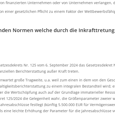
von finanzierten Unternehmen oder von Unternehmen verlangen, die
on einer gesetzlichen Pflicht zu einem Faktor der Wettbewerbsfä
den Normen welche durch die Inkrafttretung d
esetzesdekrets Nr. 125 vom 6. September 2024 das Gesetzesdekret 
nziellen Berichterstattung außer Kraft treten.
erwartet große Tragweite, u.a. weil zum einen in dem von den Ges
altigkeitsberichterstattung zu einem integralen Bestandteil wird; 
ber die Wertschöpfung auch auf der Grundlage immaterieller Resso
kret 125/2024 die Gelegenheit wahr, die Größenparameter zweier wi
 Jahresabschlüsse festlegt (künftig 5.500.000 EUR für Vermögensw
alls eine leichte Erhöhung der Parameter für die Jahresabschlüsse 